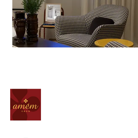
(31) 3264 - 2408
loja@amemcasa.com.br
Av. Raja Gabaglia, 5005 - Santa Lúcia
Belo Horizonte MG - Brasil