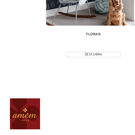
FLORAIS
DESCUBRA
(31) 3264 - 2408
loja@amemcasa.com.br
Av. Raja Gabaglia, 5005 - Santa Lúcia
Belo Horizonte MG - Brasil