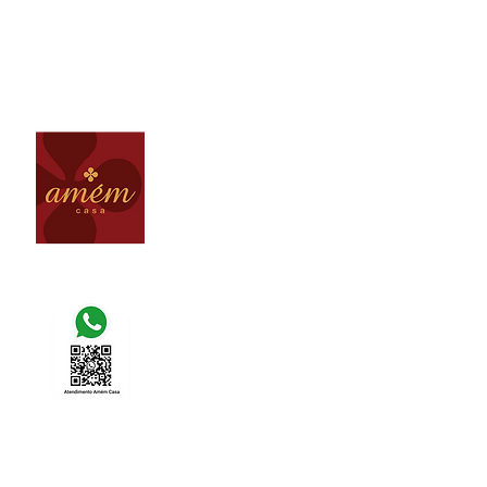
(31) 3264 - 2408
loja@amemcasa.com.br
Av. Raja Gabaglia, 5005 - Santa Lúcia
Belo Horizonte MG - Brasil
(31) 9 9981 - 7277
(31) 9 9420 - 0430