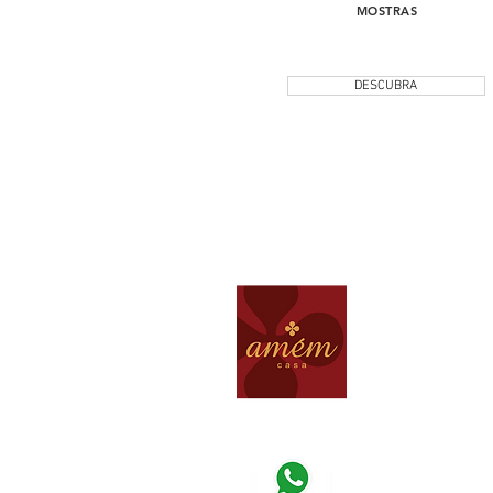
MOSTRAS
DESCUBRA
(31) 3264 - 240
loja@amemcas
Av. Raja Gabagli
Belo Horizonte M