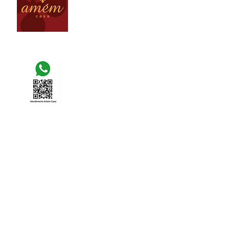
loja@amemcasa.com.br
Av. Raja Gabaglia, 5005 - Santa Lúcia
Belo Horizonte MG - Brasil
(31) 9 9981 - 7277
(31) 9 9420 - 0430