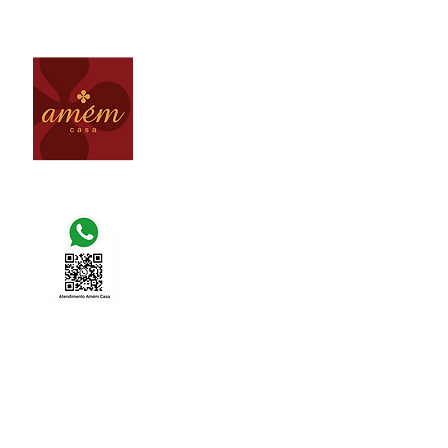
(31) 3264 - 2408
loja@amemcasa.com.br
Av. Raja Gabaglia, 5005 - Santa Lúcia
Belo Horizonte MG - Brasil
(31) 9 9981 - 7277
(31) 9 9420 - 0430